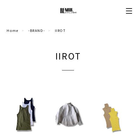
Home
-BRAND-
IIROT
IIROT
¥48,400
¥31,900