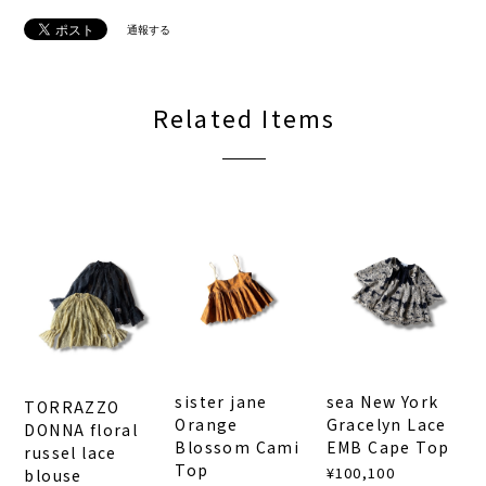
通報する
Related Items
sister jane
sea New York
TORRAZZO
Orange
Gracelyn Lace
DONNA floral
Blossom Cami
EMB Cape Top
russel lace
Top
¥100,100
blouse