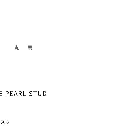
GE PEARL STUD
アス♡