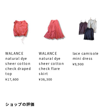
WALANCE
WALANCE
lace camisole
natural dye
natural dye
mini dress
sheer cotton
sheer cotton
¥9,900
check draped
check flare
top
skirt
¥17,600
¥36,300
ショップの評価