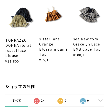
sister jane
sea New York
TORRAZZO
Orange
Gracelyn Lace
DONNA floral
Blossom Cami
EMB Cape Top
russel lace
Top
¥100,100
blouse
¥15,180
¥19,800
ショップの評価
すべて
24
0
0