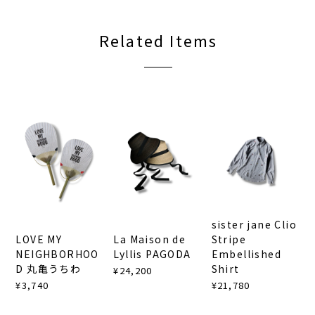
Related Items
sister jane Clio
LOVE MY
La Maison de
Stripe
NEIGHBORHOO
Lyllis PAGODA
Embellished
D 丸亀うちわ
Shirt
¥24,200
¥3,740
¥21,780